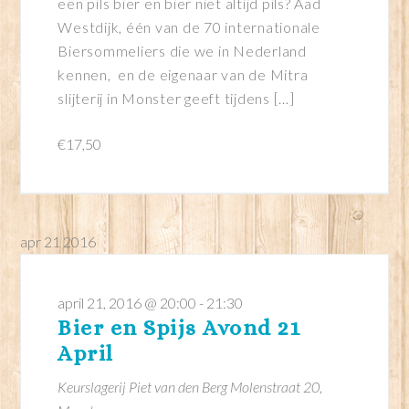
een pils bier en bier niet altijd pils? Aad
Westdijk, één van de 70 internationale
Biersommeliers die we in Nederland
kennen, en de eigenaar van de Mitra
slijterij in Monster geeft tijdens […]
€17,50
apr
21
2016
april 21, 2016 @ 20:00
-
21:30
Bier en Spijs Avond 21
April
Keurslagerij Piet van den Berg
Molenstraat 20,