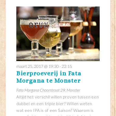
maart 25, 2017 @ 19:30
-
22:15
Bierproeverij in Fata
Morgana te Monster
Fata Morgana
Choorstraat 29, Monster
Altijd het verschil willen proven tussen een
dubbel en een triple bier? Willen weten
wat een IPA is of een Saison? Waarom is