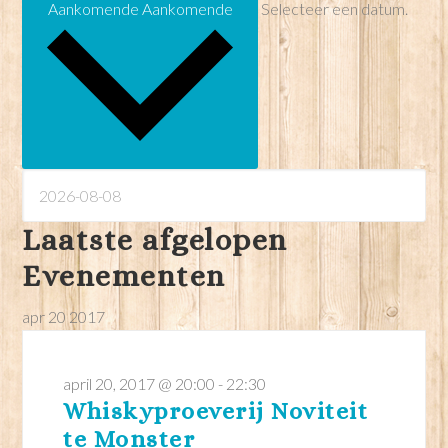
Aankomende
Aankomende
Selecteer een datum.
Laatste afgelopen
Evenementen
apr
20
2017
april 20, 2017 @ 20:00
-
22:30
Whiskyproeverij Noviteit
te Monster